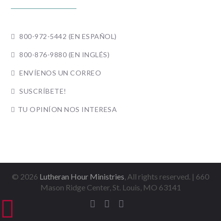
800-972-5442 (EN ESPAÑOL)

800-876-9880 (EN INGLÉS)

ENVÍENOS UN CORREO

SUSCRÍBETE!

TU OPINÍON NOS INTERESA

©
2026
Lutheran Hour Ministries
, All rights reserved. | 660
Mason Ridge Center, St. Louis, MO 63141



