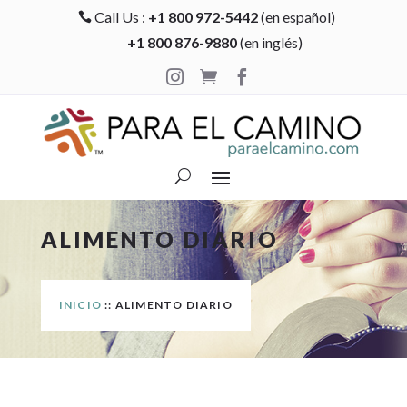
Call Us :
+1 800 972-5442
(en español)

+1 800 876-9880
(en inglés)



ALIMENTO DIARIO
INICIO
:: ALIMENTO DIARIO