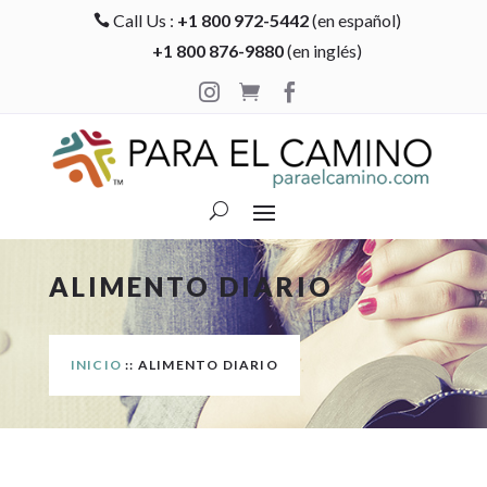
Call Us :
+1 800 972-5442
(en español)

+1 800 876-9880
(en inglés)



ALIMENTO DIARIO
INICIO
:: ALIMENTO DIARIO