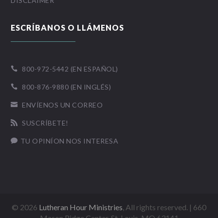
DISCLAIMER
ESCRÍBANOS O LLÁMENOS
800-972-5442 (EN ESPAÑOL)

800-876-9880 (EN INGLÉS)

ENVÍENOS UN CORREO

SUSCRÍBETE!

TU OPINÍON NOS INTERESA

©
2026
Lutheran Hour Ministries
, All rights reserved. | 660
Mason Ridge Center, St. Louis, MO 63141