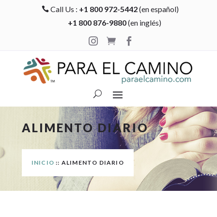
Call Us :
+1 800 972-5442
(en español)

+1 800 876-9880
(en inglés)



ALIMENTO DIARIO
INICIO
:: ALIMENTO DIARIO