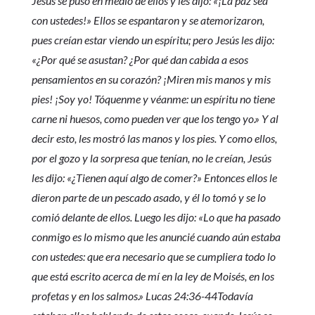
Jesús se puso en medio de ellos y les dijo: «¡La paz sea
con ustedes!» Ellos se espantaron y se atemorizaron,
pues creían estar viendo un espíritu; pero Jesús les dijo:
«¿Por qué se asustan? ¿Por qué dan cabida a esos
pensamientos en su corazón? ¡Miren mis manos y mis
pies! ¡Soy yo! Tóquenme y véanme: un espíritu no tiene
carne ni huesos, como pueden ver que los tengo yo.» Y al
decir esto, les mostró las manos y los pies. Y como ellos,
por el gozo y la sorpresa que tenían, no le creían, Jesús
les dijo: «¿Tienen aquí algo de comer?» Entonces ellos le
dieron parte de un pescado asado, y él lo tomó y se lo
comió delante de ellos. Luego les dijo: «Lo que ha pasado
conmigo es lo mismo que les anuncié cuando aún estaba
con ustedes: que era necesario que se cumpliera todo lo
que está escrito acerca de mí en la ley de Moisés, en los
profetas y en los salmos.» Lucas 24:36-44Todavía