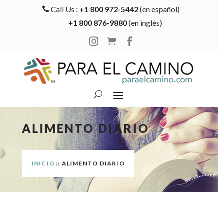
Call Us :
+1 800 972-5442
(en español)

+1 800 876-9880
(en inglés)



ALIMENTO DIARIO
INICIO
:: ALIMENTO DIARIO