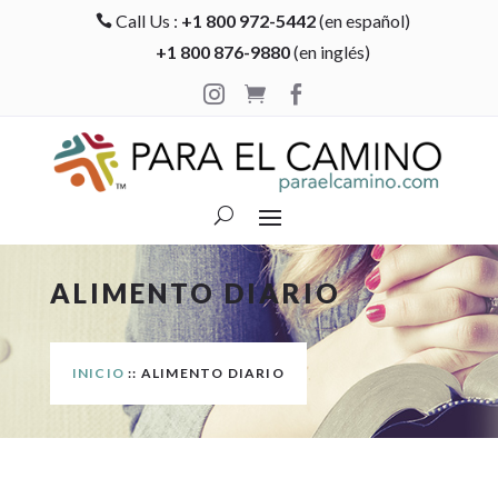
Call Us :
+1 800 972-5442
(en español)

+1 800 876-9880
(en inglés)



ALIMENTO DIARIO
INICIO
:: ALIMENTO DIARIO