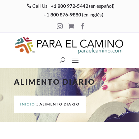
Call Us :
+1 800 972-5442
(en español)

+1 800 876-9880
(en inglés)



ALIMENTO DIARIO
INICIO
:: ALIMENTO DIARIO