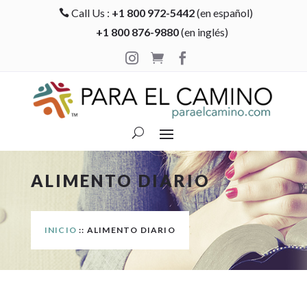
Call Us :
+1 800 972-5442
(en español)

+1 800 876-9880
(en inglés)



ALIMENTO DIARIO
INICIO
:: ALIMENTO DIARIO