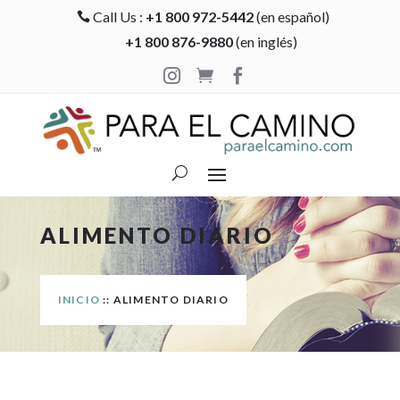
Call Us :
+1 800 972-5442
(en español)

+1 800 876-9880
(en inglés)



ALIMENTO DIARIO
INICIO
:: ALIMENTO DIARIO