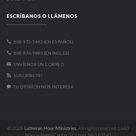
ESCRÍBANOS O LLÁMENOS
800-972-5442 (EN ESPAÑOL)

800-876-9880 (EN INGLÉS)

ENVÍENOS UN CORREO

SUSCRÍBETE!

TU OPINÍON NOS INTERESA

©
2026
Lutheran Hour Ministries
, All rights reserved. | 660
Mason Ridge Center, St. Louis, MO 63141