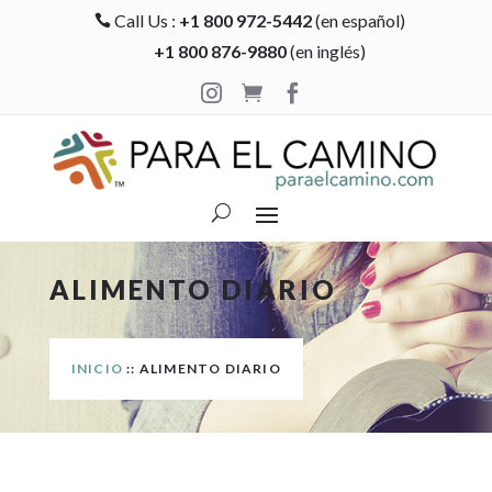
Call Us :
+1 800 972-5442
(en español)

+1 800 876-9880
(en inglés)



ALIMENTO DIARIO
INICIO
:: ALIMENTO DIARIO