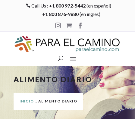
Call Us :
+1 800 972-5442
(en español)

+1 800 876-9880
(en inglés)



ALIMENTO DIARIO
INICIO
:: ALIMENTO DIARIO