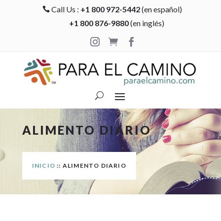
Call Us :
+1 800 972-5442
(en español)

+1 800 876-9880
(en inglés)



ALIMENTO DIARIO
INICIO
:: ALIMENTO DIARIO