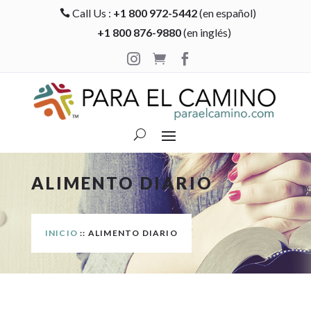
Call Us :
+1 800 972-5442
(en español)

+1 800 876-9880
(en inglés)



ALIMENTO DIARIO
INICIO
:: ALIMENTO DIARIO