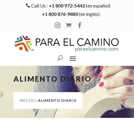
Call Us :
+1 800 972-5442
(en español)

+1 800 876-9880
(en inglés)



ALIMENTO DIARIO
INICIO
:: ALIMENTO DIARIO