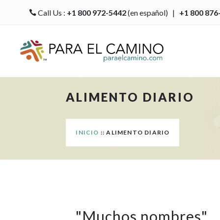
Call Us :
+1 800 972-5442
(en español) |
+1 800 876

ALIMENTO DIARIO
INICIO
:: ALIMENTO DIARIO
"
Muchos nombres
"