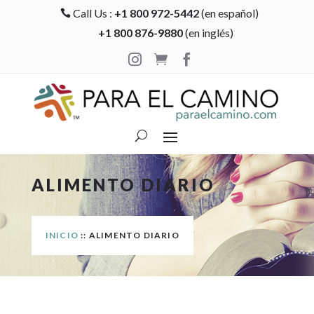
Call Us :
+1 800 972-5442
(en español)

+1 800 876-9880
(en inglés)



ALIMENTO DIARIO
INICIO
:: ALIMENTO DIARIO