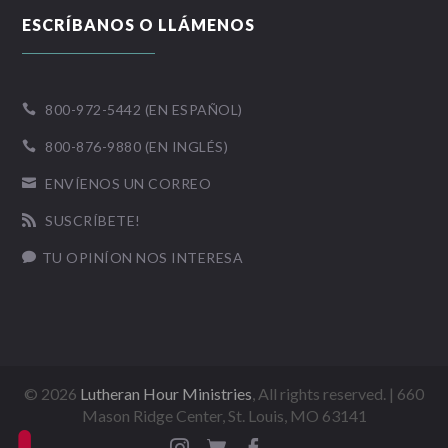
ESCRÍBANOS O LLÁMENOS
800-972-5442 (EN ESPAÑOL)

800-876-9880 (EN INGLÉS)

ENVÍENOS UN CORREO

SUSCRÍBETE!

TU OPINÍON NOS INTERESA

©
2026
Lutheran Hour Ministries
, All rights reserved. | 660
Mason Ridge Center, St. Louis, MO 63141


