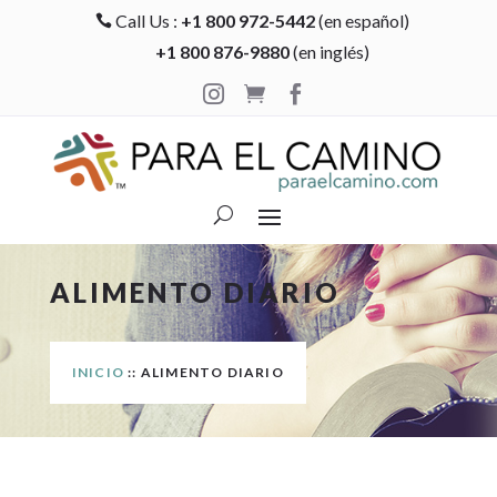
Call Us :
+1 800 972-5442
(en español)

+1 800 876-9880
(en inglés)



ALIMENTO DIARIO
INICIO
:: ALIMENTO DIARIO