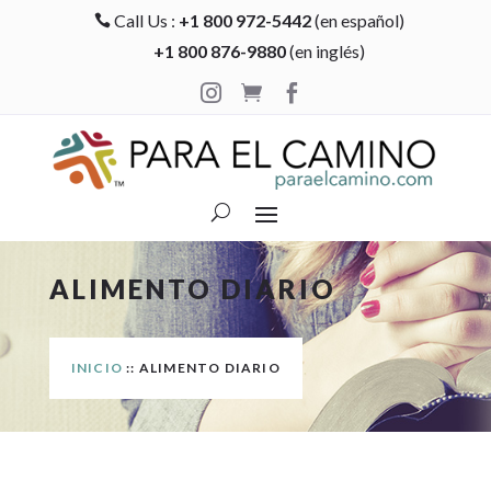
Call Us :
+1 800 972-5442
(en español)

+1 800 876-9880
(en inglés)



ALIMENTO DIARIO
INICIO
:: ALIMENTO DIARIO