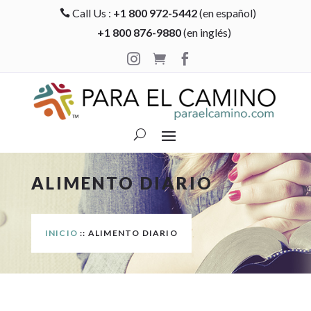
Call Us :
+1 800 972-5442
(en español)

+1 800 876-9880
(en inglés)



ALIMENTO DIARIO
INICIO
:: ALIMENTO DIARIO