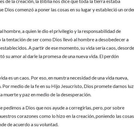
s de la creación, la Biblia nos dice que toda la tierra estaba
ue Dios comenzó a poner las cosas en su lugar y estableció un orde
 hombre, a quien le dio el privilegio y la responsabilidad de
o la tentación de ser como Dios llevó al hombre a desobedecer a
establecidos. A partir de ese momento, su vida sería caos, desord
tó su amor al darle la promesa de una nueva vida. El perdón
ida es un caos. Por eso, en nuestra necesidad de una vida nueva,
. Por medio de la fe en su Hijo Jesucristo, Dios promete darnos luz
la muerte y paz en medio de la desesperación.
 le pedimos a Dios que nos ayude a corregirlas, pero, por sobre
nuestros corazones como lo hizo en la creación, poniendo las cosa
onde de acuerdo a su voluntad.