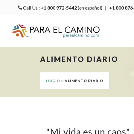
Call Us :
+1 800 972-5442
(en español) |
+1 800 876

ALIMENTO DIARIO
INICIO
:: ALIMENTO DIARIO
"
Mi vida es un caos
"