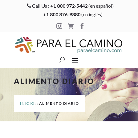
Call Us :
+1 800 972-5442
(en español)

+1 800 876-9880
(en inglés)



ALIMENTO DIARIO
INICIO
:: ALIMENTO DIARIO