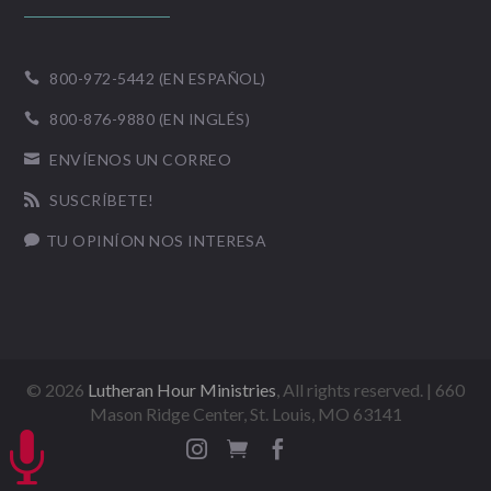
800-972-5442 (EN ESPAÑOL)

800-876-9880 (EN INGLÉS)

ENVÍENOS UN CORREO

SUSCRÍBETE!

TU OPINÍON NOS INTERESA

©
2026
Lutheran Hour Ministries
, All rights reserved. | 660
Mason Ridge Center, St. Louis, MO 63141



