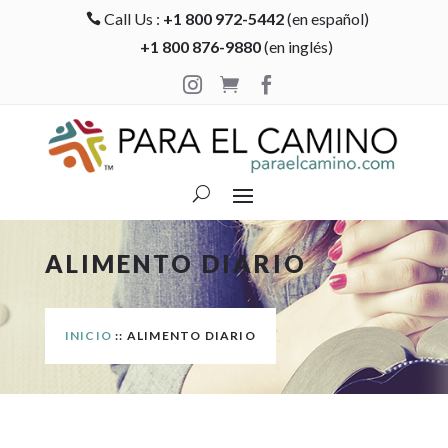
Call Us :
+1 800 972-5442
(en español)

+1 800 876-9880
(en inglés)



ALIMENTO DIARIO
INICIO
:: ALIMENTO DIARIO