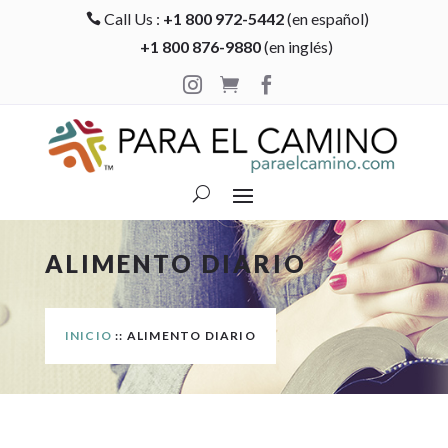
Call Us :
+1 800 972-5442
(en español)

+1 800 876-9880
(en inglés)



ALIMENTO DIARIO
INICIO
:: ALIMENTO DIARIO