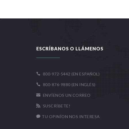
ESCRÍBANOS O LLÁMENOS
800-972-5442 (EN ESPAÑOL)

800-876-9880 (EN INGLÉS)

ENVÍENOS UN CORREO

SUSCRÍBETE!

TU OPINÍON NOS INTERESA
