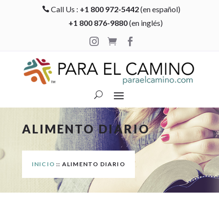
Call Us :
+1 800 972-5442
(en español)

+1 800 876-9880
(en inglés)



ALIMENTO DIARIO
INICIO
:: ALIMENTO DIARIO