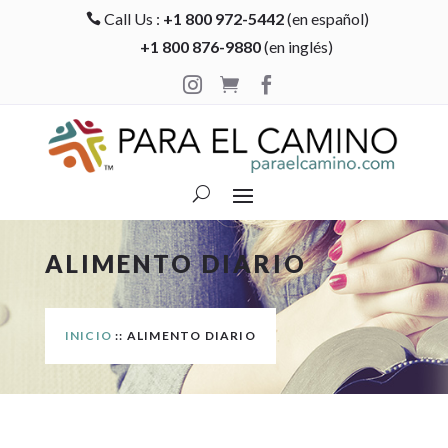
Call Us :
+1 800 972-5442
(en español)

+1 800 876-9880
(en inglés)



ALIMENTO DIARIO
INICIO
:: ALIMENTO DIARIO