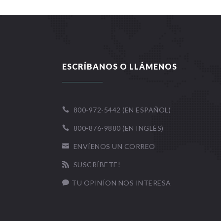
ESCRÍBANOS O LLÁMENOS
800-972-5442 (EN ESPAÑOL)

800-876-9880 (EN INGLÉS)

ENVÍENOS UN CORREO

SUSCRÍBETE!

TU OPINÍON NOS INTERESA
