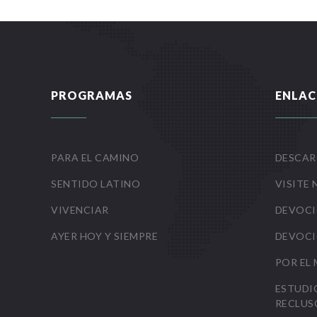
PROGRAMAS
ENLAC
PARA EL CAMINO
DESCAR
SENTIDO LATINO
VISITE 
VIVENCIAR
DEVOCI
AYER HOY Y SIEMPRE
DEVOCI
POR EL
ESTUDI
RECLUS