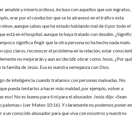
ser amable y misericordioso, incluso con aquellos que son ingratos,
mplo, orar por el conductor que se te atravesó en el tráfico esta
e nieve, aunque sabes que ha estado hablando mal de ti por todo el
que está en el hospital, aunque te haya tratado con desdén. ¿Signifi
mpoco significa fingir que la otra persona no ha hecho nada malo.
con ojos claros, reconocer el problema en la relación, estar conscien
lemente no mejorarán y aun así decidir obrar como Jesús. ¿Por qu
la familia de Jesús. Esa es nuestra semejanza con Dios.
lgo de inteligencia cuando tratamos con personas malvadas. No
ue pueda tentarlos a hacer más maldad, por ejemplo, volver a
s eso! No es bueno para ti ni para el abusador. Jesús dijo: «Sean
mo palomas» (ver Mateo 10:16). Y claramente no podemos poner e
aer a un conocido abusador para que viva con nosotros y nuestros