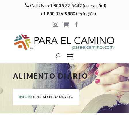
Call Us :
+1 800 972-5442
(en español)

+1 800 876-9880
(en inglés)



ALIMENTO DIARIO
INICIO
:: ALIMENTO DIARIO