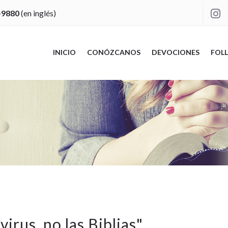
-9880
(en inglés)

INICIO
CONÓZCANOS
DEVOCIONES
FOLL
virus, no las Biblias
"