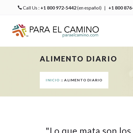
Call Us :
+1 800 972-5442
(en español) |
+1 800 876

ALIMENTO DIARIO
INICIO
:: ALIMENTO DIARIO
"
Lo que mata son los 