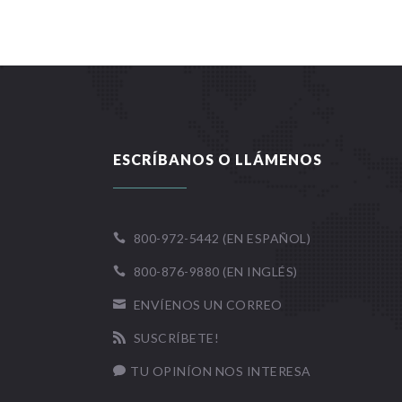
ESCRÍBANOS O LLÁMENOS
800-972-5442 (EN ESPAÑOL)

800-876-9880 (EN INGLÉS)

ENVÍENOS UN CORREO

SUSCRÍBETE!

TU OPINÍON NOS INTERESA
