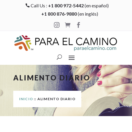
Call Us :
+1 800 972-5442
(en español)

+1 800 876-9880
(en inglés)



ALIMENTO DIARIO
INICIO
:: ALIMENTO DIARIO