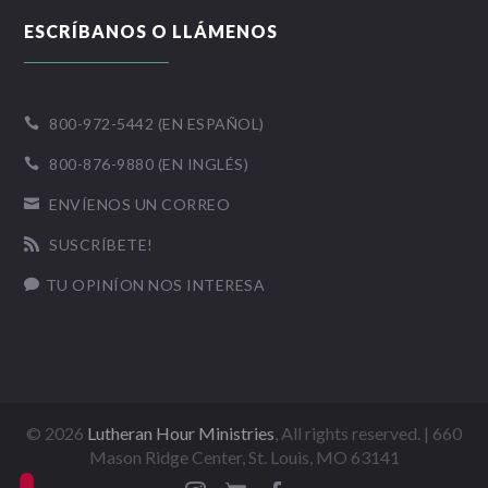
ESCRÍBANOS O LLÁMENOS
800-972-5442 (EN ESPAÑOL)

800-876-9880 (EN INGLÉS)

ENVÍENOS UN CORREO

SUSCRÍBETE!

TU OPINÍON NOS INTERESA

©
2026
Lutheran Hour Ministries
, All rights reserved. | 660
Mason Ridge Center, St. Louis, MO 63141