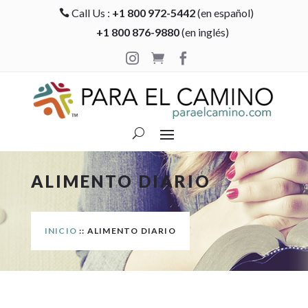
Call Us :
+1 800 972-5442
(en español)

+1 800 876-9880
(en inglés)



ALIMENTO DIARIO
INICIO
:: ALIMENTO DIARIO