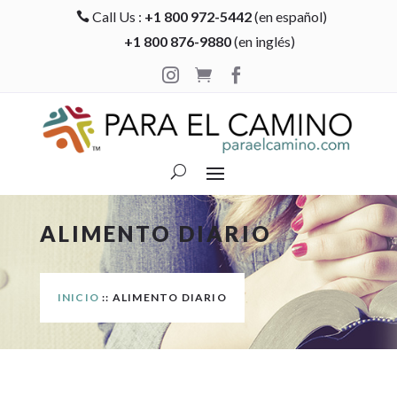
Call Us :
+1 800 972-5442
(en español)

+1 800 876-9880
(en inglés)



ALIMENTO DIARIO
INICIO
:: ALIMENTO DIARIO