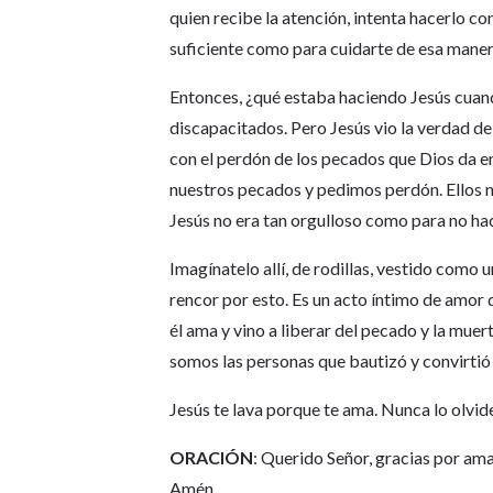
quien recibe la atención, intenta hacerlo c
suficiente como para cuidarte de esa maner
Entonces, ¿qué estaba haciendo Jesús cuando
discapacitados. Pero Jesús vio la verdad d
con el perdón de los pecados que Dios da e
nuestros pecados y pedimos perdón. Ellos 
Jesús no era tan orgulloso como para no ha
Imagínatelo allí, de rodillas, vestido como u
rencor por esto. Es un acto íntimo de amor
él ama y vino a liberar del pecado y la mue
somos las personas que bautizó y convirtió 
Jesús te lava porque te ama. Nunca lo olvid
ORACIÓN
: Querido Señor, gracias por a
Amén.