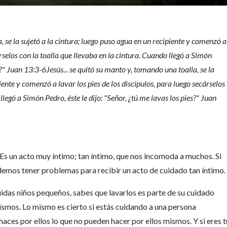
a, se la sujetó a la cintura; luego puso agua en un recipiente y comenzó a
árselos con la toalla que llevaba en la cintura. Cuando llegó a Simón
es?" Juan 13:3-6Jesús... se quitó su manto y, tomando una toalla, se la
iente y comenzó a lavar los pies de los discípulos, para luego secárselos
llegó a Simón Pedro, éste le dijo: "Señor, ¿tú me lavas los pies?" Juan
 Es un acto muy íntimo; tan íntimo, que nos incomoda a muchos. Si
emos tener problemas para recibir un acto de cuidado tan íntimo.
uidas niños pequeños, sabes que lavarlos es parte de su cuidado
ismos. Lo mismo es cierto si estás cuidando a una persona
aces por ellos lo que no pueden hacer por ellos mismos. Y si eres t