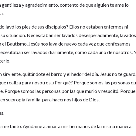
on gentileza y agradecimiento, contento de que alguien te ame lo
a.
 lavó los pies de sus discípulos? Ellos no estaban enfermos ni
e su situación. Necesitaban ser lavados desesperadamente, lavado
n el Bautismo. Jesús nos lava de nuevo cada vez que confesamos
necesitaban ser lavados diariamente, como cada uno de nosotros. 
cerlo.
n sirviente, quitándote el barro y el hedor del día. Jesús no te guard
 que realiza para nosotros. ¿Por qué? Porque somos las personas q
rte. Porque somos las personas por las que murió y resucitó. Porque
en su propia familia, para hacernos hijos de Dios.
es.
marme tanto. Ayúdame a amar a mis hermanos de la misma manera.