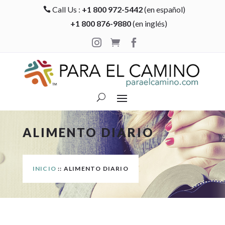
Call Us :
+1 800 972-5442
(en español)

+1 800 876-9880
(en inglés)



ALIMENTO DIARIO
INICIO
:: ALIMENTO DIARIO