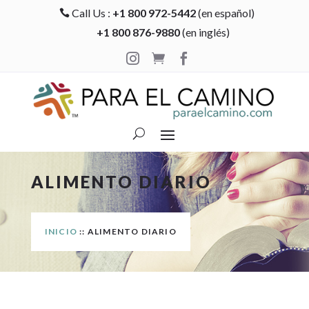
Call Us :
+1 800 972-5442
(en español)

+1 800 876-9880
(en inglés)



ALIMENTO DIARIO
INICIO
:: ALIMENTO DIARIO