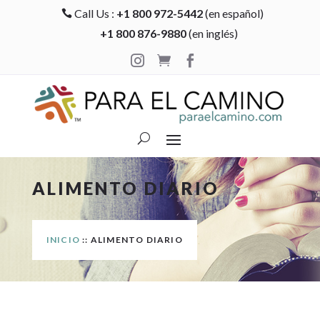
Call Us :
+1 800 972-5442
(en español)

+1 800 876-9880
(en inglés)



ALIMENTO DIARIO
INICIO
:: ALIMENTO DIARIO