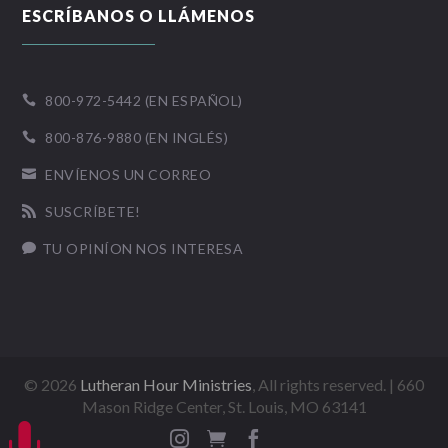
ESCRÍBANOS O LLÁMENOS
800-972-5442 (EN ESPAÑOL)

800-876-9880 (EN INGLÉS)

ENVÍENOS UN CORREO

SUSCRÍBETE!

TU OPINÍON NOS INTERESA

©
2026
Lutheran Hour Ministries
, All rights reserved. | 660
Mason Ridge Center, St. Louis, MO 63141



