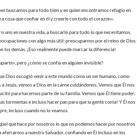
quien buscamos para todo bien y en quien encontramos refugio en
a cosa que confiar en él y creerle con todo el corazón».
ero uno en nuestra vida, a buscarlo para todo lo que necesitamos.
cupaciones con algo más útil: preocuparnos por el reino de Dios
n los demás. ¡Eso realmente puede marcar la diferencia!
uparte», pero ¿cómo se confía en alguien invisible?
 que Dios escogió venir a este mundo como un ser humano, como
 a Jesús, vemos a Dios en la carne cuidándonos. Vemos que Él nos
sucitó para hacernos parte de su familia. Vemos que Él tiene poder:
as tormentas e incluso hacer pan para que la gente coma! Y Él nos
pre, incluso cuando no lo veamos.
 aquel que hace por nosotros lo que no podemos hacer por nosotros
 aferrarnos a nuestro Salvador, confiando en Él incluso en los