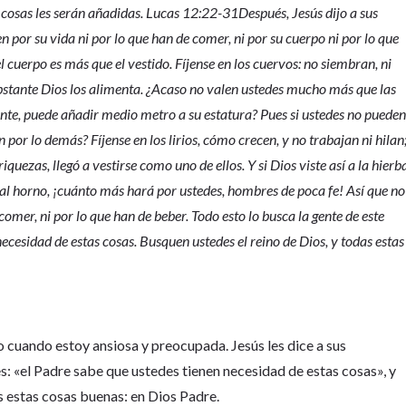
s cosas les serán añadidas. Lucas 12:22-31Después, Jesús dijo a sus
en por su vida ni por lo que han de comer, ni por su cuerpo ni por lo que
l cuerpo es más que el vestido. Fíjense en los cuervos: no siembran, ni
obstante Dios los alimenta. ¿Acaso no valen ustedes mucho más que las
ente, puede añadir medio metro a su estatura? Pues si ustedes no puede
por lo demás? Fíjense en los lirios, cómo crecen, y no trabajan ni hilan
quezas, llegó a vestirse como uno de ellos. Y si Dios viste así a la hierb
l horno, ¡cuánto más hará por ustedes, hombres de poca fe! Así que no
comer, ni por lo que han de beber. Todo esto lo busca la gente de este
ecesidad de estas cosas. Busquen ustedes el reino de Dios, y todas estas
lvo cuando estoy ansiosa y preocupada. Jesús les dice a sus
: «el Padre sabe que ustedes tienen necesidad de estas cosas», y
 estas cosas buenas: en Dios Padre.