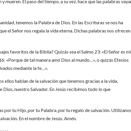
 y mueren. El paso del tiempo, a su vez, hace que las palabras vaya
manidad, tenemos la Palabra de Dios. En las Escrituras se nos ha
n que el Señor nos regala la vida eterna. Dichas palabras nos ofrecen
jes favoritos de la Biblia? Quizás sea el Salmo 23: «El Señor es m
:16: «Porque de tal manera amó Dios al mundo…», o quizás Efesios
alvados mediante la fe…».
s ellos hablan de la salvación que tenemos gracias a la vida,
de Dios, nuestro Salvador. En Jesús recibimos todo lo que
s por tu Hijo, por tu Palabra, por tu regalo de salvación. Utilízano
alvación. En el nombre de Jesús. Amén.