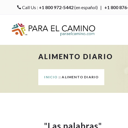
Call Us :
+1 800 972-5442
(en español) |
+1 800 876

ALIMENTO DIARIO
INICIO
:: ALIMENTO DIARIO
"
Las palabras
"