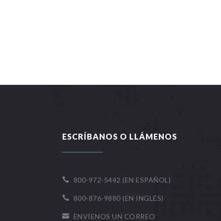
ESCRÍBANOS O LLÁMENOS
800-972-5442 (EN ESPAÑOL)

800-876-9880 (EN INGLÉS)

ENVÍENOS UN CORREO
