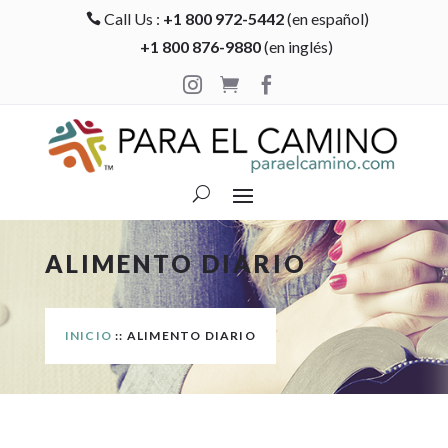
Call Us :
+1 800 972-5442
(en español)

+1 800 876-9880
(en inglés)



ALIMENTO DIARIO
INICIO
:: ALIMENTO DIARIO