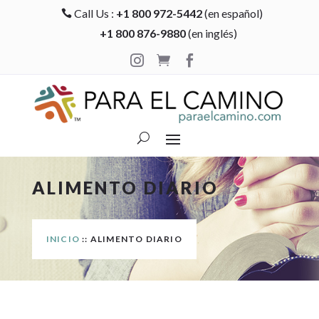
Call Us :
+1 800 972-5442
(en español)

+1 800 876-9880
(en inglés)



ALIMENTO DIARIO
INICIO
:: ALIMENTO DIARIO