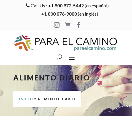
Call Us :
+1 800 972-5442
(en español)

+1 800 876-9880
(en inglés)



ALIMENTO DIARIO
INICIO
:: ALIMENTO DIARIO