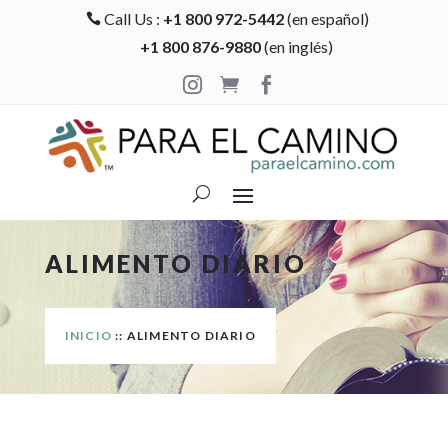
Call Us :
+1 800 972-5442
(en español)

+1 800 876-9880
(en inglés)



ALIMENTO DIARIO
INICIO
:: ALIMENTO DIARIO