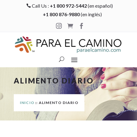
Call Us :
+1 800 972-5442
(en español)

+1 800 876-9880
(en inglés)



ALIMENTO DIARIO
INICIO
:: ALIMENTO DIARIO