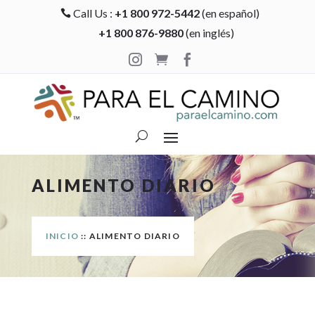
Call Us :
+1 800 972-5442
(en español)

+1 800 876-9880
(en inglés)



ALIMENTO DIARIO
INICIO
:: ALIMENTO DIARIO