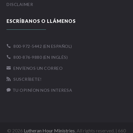
DISCLAIMER
ESCRÍBANOS O LLÁMENOS
800-972-5442 (EN ESPAÑOL)

800-876-9880 (EN INGLÉS)

ENVÍENOS UN CORREO

SUSCRÍBETE!

TU OPINÍON NOS INTERESA

©
2026
Lutheran Hour Ministries
, All rights reserved. | 660