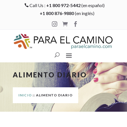
Call Us :
+1 800 972-5442
(en español)

+1 800 876-9880
(en inglés)



ALIMENTO DIARIO
INICIO
:: ALIMENTO DIARIO