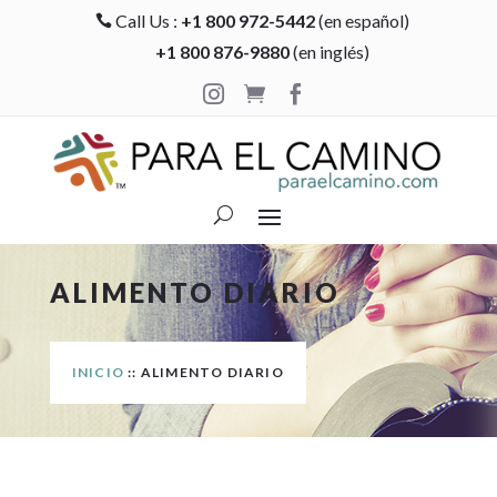
Call Us :
+1 800 972-5442
(en español)

+1 800 876-9880
(en inglés)



ALIMENTO DIARIO
INICIO
:: ALIMENTO DIARIO