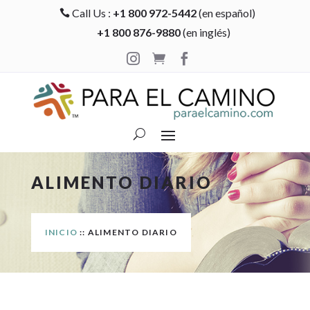
Call Us :
+1 800 972-5442
(en español)

+1 800 876-9880
(en inglés)



ALIMENTO DIARIO
INICIO
:: ALIMENTO DIARIO