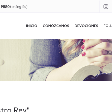
-9880
(en inglés)

INICIO
CONÓZCANOS
DEVOCIONES
FOLL
stro Rey
"