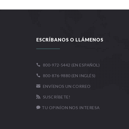
ESCRÍBANOS O LLÁMENOS
800-972-5442 (EN ESPAÑOL)

800-876-9880 (EN INGLÉS)

ENVÍENOS UN CORREO

SUSCRÍBETE!

TU OPINÍON NOS INTERESA
