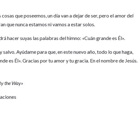
s cosas que poseemos, un día van a dejar de ser, pero el amor del
ran que nunca estamos ni vamos a estar solos.
rá hacer suyas las palabras del himno: «Cuán grande es Él».
oy salvo. Ayúdame para que, en este nuevo año, todo lo que haga,
ande es Él». Gracias por tu amor y tu gracia. En el nombre de Jesús.
«By the Way»
Naciones