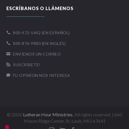
ESCRÍBANOS O LLÁMENOS
800-972-5442 (EN ESPAÑOL)

800-876-9880 (EN INGLÉS)

ENVÍENOS UN CORREO

SUSCRÍBETE!

TU OPINÍON NOS INTERESA

©
2026
Lutheran Hour Ministries
, All rights reserved. | 660
Mason Ridge Center, St. Louis, MO 63141