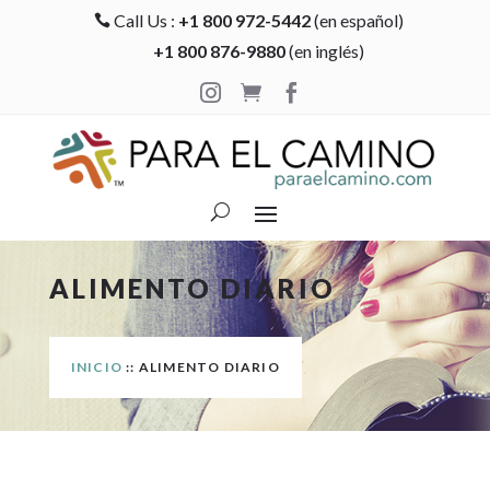
Call Us :
+1 800 972-5442
(en español)

+1 800 876-9880
(en inglés)



ALIMENTO DIARIO
INICIO
:: ALIMENTO DIARIO